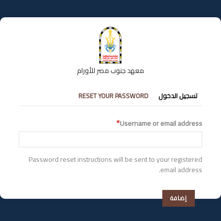
تجاوز
إلى
المحتوى
الرئيسي
معهد جنوب مصر للأورام
التبويبات
تسجيل الدخول
RESET YOUR PASSWORD
الأساسية
Username or email address
Password reset instructions will be sent to your registered
email address.