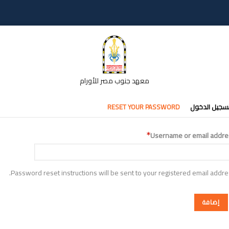
معهد جنوب مصر للأورام
تبويبات
سجيل الدخول
RESET YOUR PASSWORD
أساسية
Username or email addre
Password reset instructions will be sent to your registered email addre