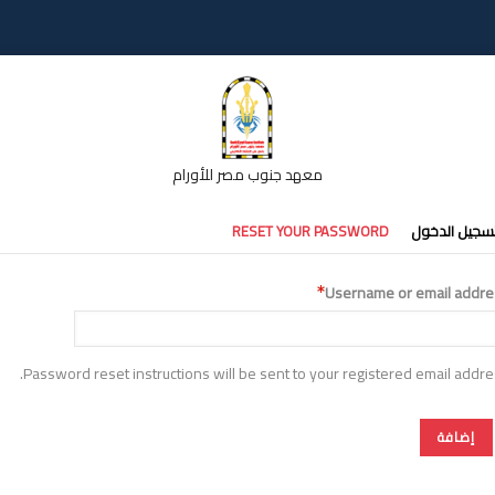
معهد جنوب مصر للأورام
تبويبات
سجيل الدخول
RESET YOUR PASSWORD
أساسية
Username or email addre
Password reset instructions will be sent to your registered email addre