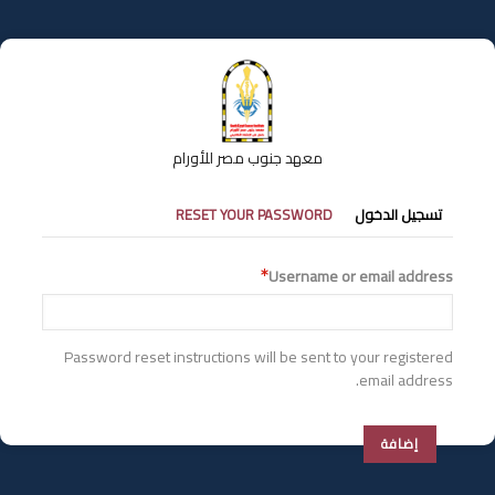
تجاوز
إلى
المحتوى
الرئيسي
معهد جنوب مصر للأورام
التبويبات
تسجيل الدخول
RESET YOUR PASSWORD
الأساسية
Username or email address
Password reset instructions will be sent to your registered
email address.