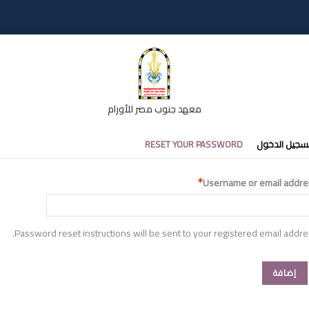
معهد جنوب مصر للأورام
تبويبات
سجيل الدخول
RESET YOUR PASSWORD
أساسية
Username or email addre
Password reset instructions will be sent to your registered email addre