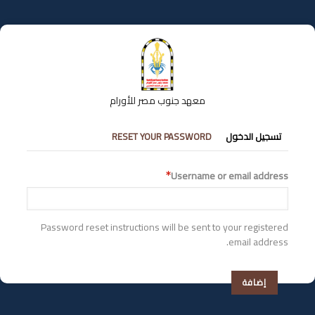
تجاوز
إلى
المحتوى
الرئيسي
معهد جنوب مصر للأورام
التبويبات
تسجيل الدخول
RESET YOUR PASSWORD
الأساسية
Username or email address
Password reset instructions will be sent to your registered
email address.