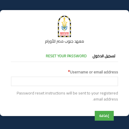
تجاوز
إلى
المحتوى
الرئيسي
معهد جنوب مصر للأورام
التبويبات
تسجيل الدخول
RESET YOUR PASSWORD
الأساسية
Username or email address
Password reset instructions will be sent to your registered
email address.