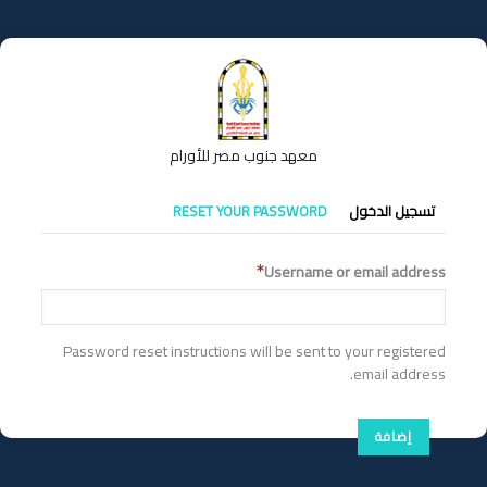
تجاوز
إلى
المحتوى
الرئيسي
معهد جنوب مصر للأورام
التبويبات
تسجيل الدخول
RESET YOUR PASSWORD
الأساسية
Username or email address
Password reset instructions will be sent to your registered
email address.