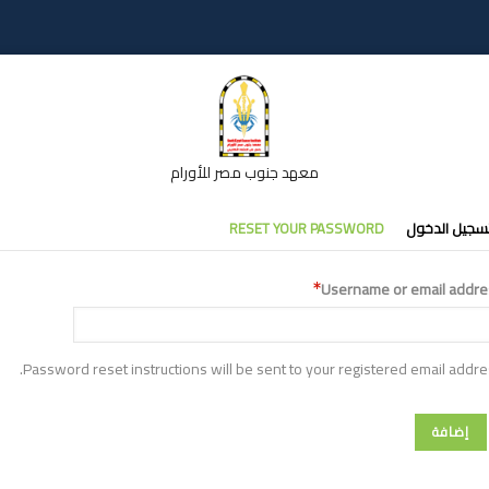
معهد جنوب مصر للأورام
تبويبات
سجيل الدخول
RESET YOUR PASSWORD
أساسية
Username or email addre
Password reset instructions will be sent to your registered email addre