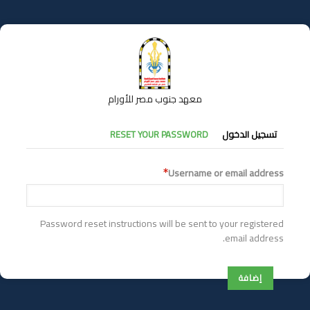
تجاوز
إلى
المحتوى
الرئيسي
معهد جنوب مصر للأورام
التبويبات
تسجيل الدخول
RESET YOUR PASSWORD
الأساسية
Username or email address
Password reset instructions will be sent to your registered
email address.