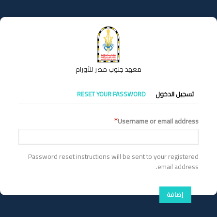
تجاوز
إلى
المحتوى
الرئيسي
معهد جنوب مصر للأورام
التبويبات
تسجيل الدخول
RESET YOUR PASSWORD
الأساسية
Username or email address
Password reset instructions will be sent to your registered
email address.