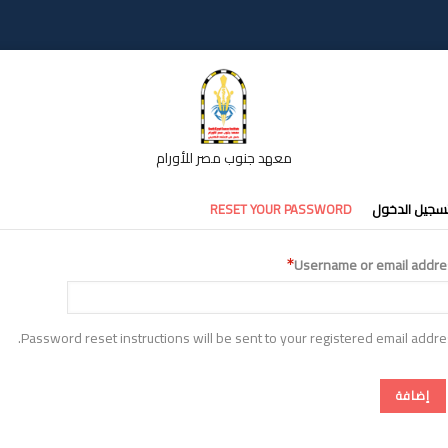
معهد جنوب مصر للأورام
تبويبات
سجيل الدخول
RESET YOUR PASSWORD
أساسية
Username or email addre
Password reset instructions will be sent to your registered email addre