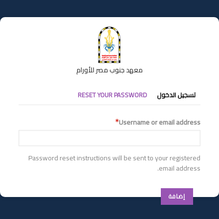
تجاوز
إلى
المحتوى
الرئيسي
معهد جنوب مصر للأورام
التبويبات
تسجيل الدخول
RESET YOUR PASSWORD
الأساسية
Username or email address
Password reset instructions will be sent to your registered
email address.