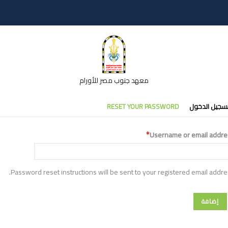
معهد جنوب مصر للأورام
تبويبات
سجيل الدخول
RESET YOUR PASSWORD
أساسية
Username or email addre
Password reset instructions will be sent to your registered email addre