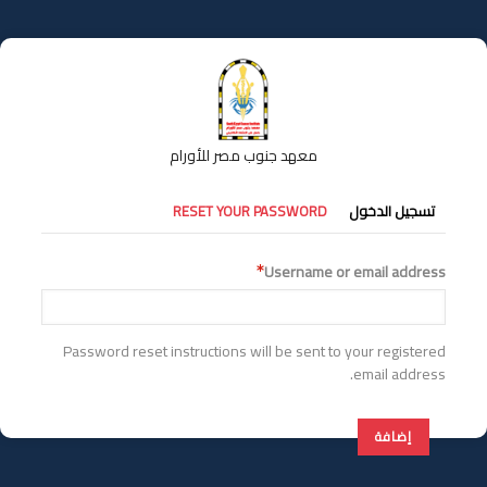
تجاوز
إلى
المحتوى
الرئيسي
معهد جنوب مصر للأورام
التبويبات
تسجيل الدخول
RESET YOUR PASSWORD
الأساسية
Username or email address
Password reset instructions will be sent to your registered
email address.