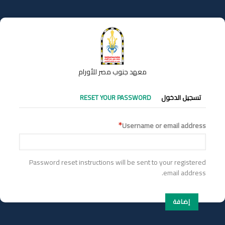
تجاوز
إلى
المحتوى
الرئيسي
معهد جنوب مصر للأورام
التبويبات
تسجيل الدخول
RESET YOUR PASSWORD
الأساسية
Username or email address
Password reset instructions will be sent to your registered
email address.