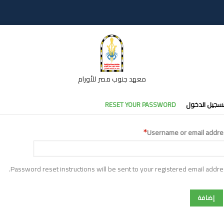
معهد جنوب مصر للأورام
تبويبات
سجيل الدخول
RESET YOUR PASSWORD
أساسية
Username or email addre
Password reset instructions will be sent to your registered email addre