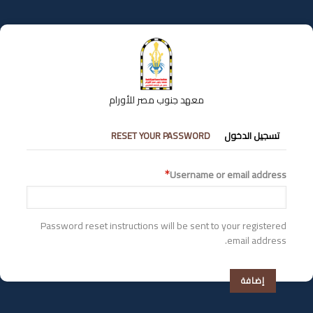
تجاوز
إلى
المحتوى
الرئيسي
معهد جنوب مصر للأورام
التبويبات
تسجيل الدخول
RESET YOUR PASSWORD
الأساسية
Username or email address
Password reset instructions will be sent to your registered
email address.