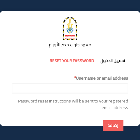
تجاوز
إلى
المحتوى
الرئيسي
معهد جنوب مصر للأورام
التبويبات
تسجيل الدخول
RESET YOUR PASSWORD
الأساسية
Username or email address
Password reset instructions will be sent to your registered
email address.