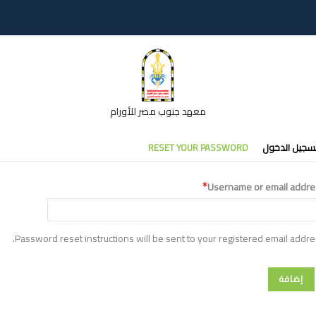
معهد جنوب مصر للأورام
تبويبات
سجيل الدخول
RESET YOUR PASSWORD
أساسية
Username or email addre
Password reset instructions will be sent to your registered email addre