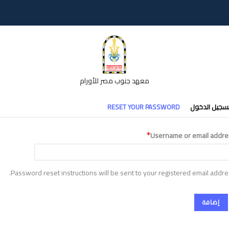
معهد جنوب مصر للأورام
تبويبات
سجيل الدخول
RESET YOUR PASSWORD
أساسية
Username or email addre
Password reset instructions will be sent to your registered email addre