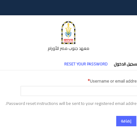
معهد جنوب مصر للأورام
تبويبات
سجيل الدخول
RESET YOUR PASSWORD
أساسية
Username or email addre
Password reset instructions will be sent to your registered email addre