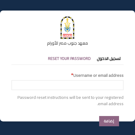
تجاوز
إلى
المحتوى
الرئيسي
معهد جنوب مصر للأورام
التبويبات
تسجيل الدخول
RESET YOUR PASSWORD
الأساسية
Username or email address
Password reset instructions will be sent to your registered
email address.