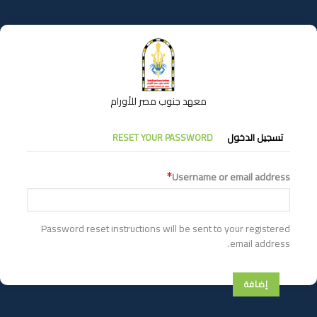
تجاوز
إلى
المحتوى
الرئيسي
معهد جنوب مصر للأورام
التبويبات
تسجيل الدخول
RESET YOUR PASSWORD
الأساسية
Username or email address
Password reset instructions will be sent to your registered
email address.