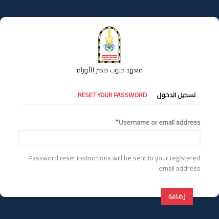
تجاوز
إلى
المحتوى
الرئيسي
معهد جنوب مصر للأورام
التبويبات
تسجيل الدخول
RESET YOUR PASSWORD
الأساسية
Username or email address
Password reset instructions will be sent to your registered
email address.