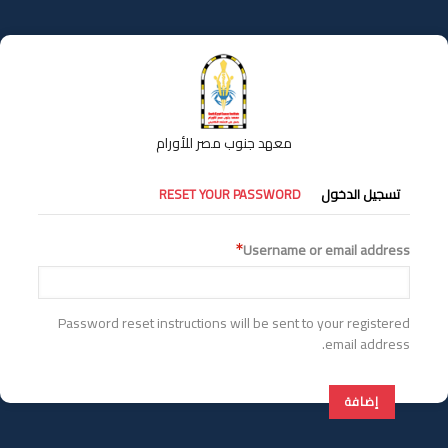
تجاوز
إلى
المحتوى
الرئيسي
معهد جنوب مصر للأورام
التبويبات
تسجيل الدخول
RESET YOUR PASSWORD
الأساسية
Username or email address
Password reset instructions will be sent to your registered
email address.