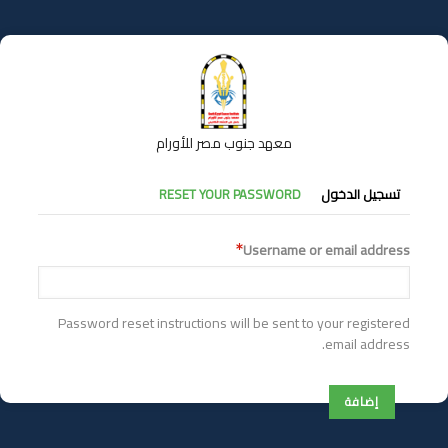
تجاوز
إلى
المحتوى
الرئيسي
معهد جنوب مصر للأورام
التبويبات
تسجيل الدخول
RESET YOUR PASSWORD
الأساسية
Username or email address
Password reset instructions will be sent to your registered
email address.