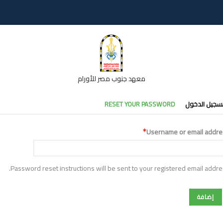
معهد جنوب مصر للأورام
تبويبات
سجيل الدخول
RESET YOUR PASSWORD
أساسية
Username or email addre
Password reset instructions will be sent to your registered email addre