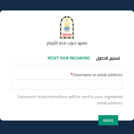
تجاوز
إلى
المحتوى
الرئيسي
معهد جنوب مصر للأورام
التبويبات
تسجيل الدخول
RESET YOUR PASSWORD
الأساسية
Username or email address
Password reset instructions will be sent to your registered
email address.