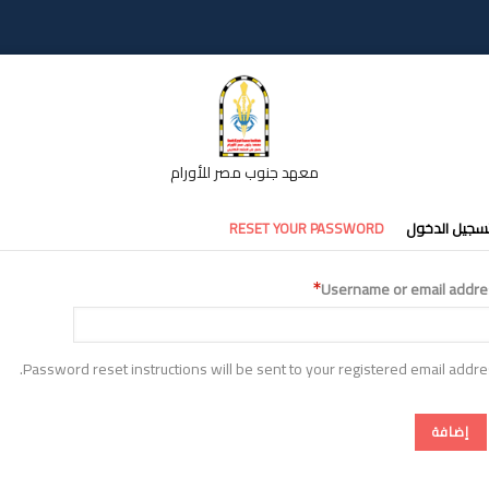
معهد جنوب مصر للأورام
تبويبات
سجيل الدخول
RESET YOUR PASSWORD
أساسية
Username or email addre
Password reset instructions will be sent to your registered email addre