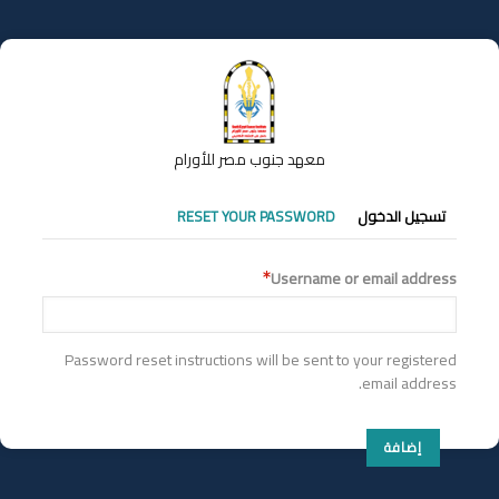
تجاوز
إلى
المحتوى
الرئيسي
معهد جنوب مصر للأورام
التبويبات
تسجيل الدخول
RESET YOUR PASSWORD
الأساسية
Username or email address
Password reset instructions will be sent to your registered
email address.