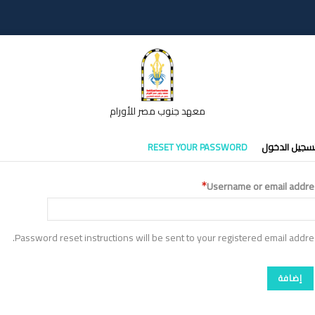
معهد جنوب مصر للأورام
تبويبات
سجيل الدخول
RESET YOUR PASSWORD
أساسية
Username or email addre
Password reset instructions will be sent to your registered email addre