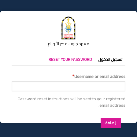
تجاوز
إلى
المحتوى
الرئيسي
معهد جنوب مصر للأورام
التبويبات
تسجيل الدخول
RESET YOUR PASSWORD
الأساسية
Username or email address
Password reset instructions will be sent to your registered
email address.