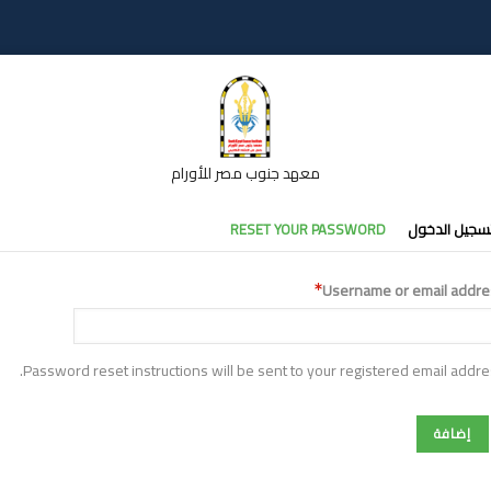
معهد جنوب مصر للأورام
تبويبات
سجيل الدخول
RESET YOUR PASSWORD
أساسية
Username or email addre
Password reset instructions will be sent to your registered email addre