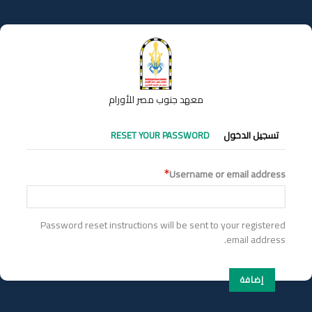
تجاوز
إلى
المحتوى
الرئيسي
معهد جنوب مصر للأورام
التبويبات
تسجيل الدخول
RESET YOUR PASSWORD
الأساسية
Username or email address
Password reset instructions will be sent to your registered
email address.