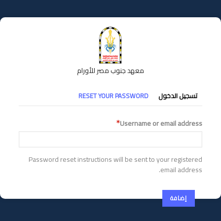
تجاوز
إلى
المحتوى
الرئيسي
معهد جنوب مصر للأورام
التبويبات
تسجيل الدخول
RESET YOUR PASSWORD
الأساسية
Username or email address
Password reset instructions will be sent to your registered
email address.