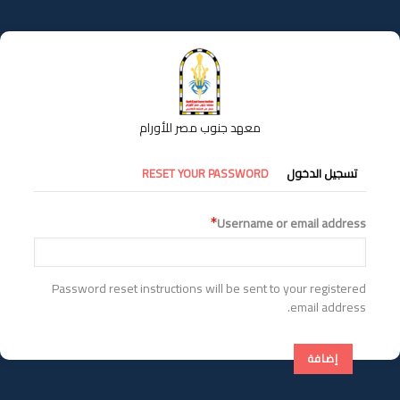
تجاوز
إلى
المحتوى
الرئيسي
معهد جنوب مصر للأورام
التبويبات
تسجيل الدخول
RESET YOUR PASSWORD
الأساسية
Username or email address
Password reset instructions will be sent to your registered
email address.