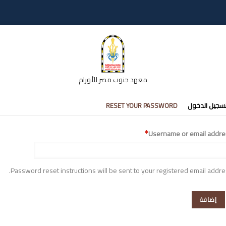
معهد جنوب مصر للأورام
تبويبات
سجيل الدخول
RESET YOUR PASSWORD
أساسية
Username or email addre
Password reset instructions will be sent to your registered email addre