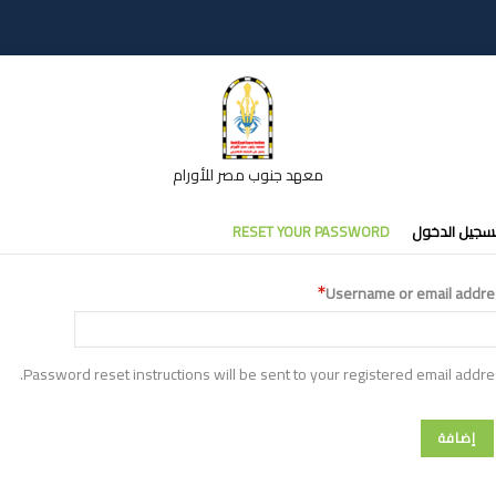
معهد جنوب مصر للأورام
تبويبات
سجيل الدخول
RESET YOUR PASSWORD
أساسية
Username or email addre
Password reset instructions will be sent to your registered email addre