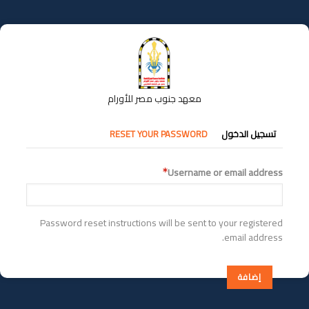
تجاوز
إلى
المحتوى
الرئيسي
معهد جنوب مصر للأورام
التبويبات
تسجيل الدخول
RESET YOUR PASSWORD
الأساسية
Username or email address
Password reset instructions will be sent to your registered
email address.