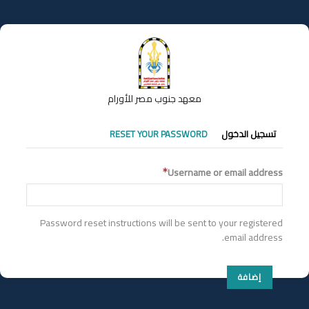
تجاوز
إلى
المحتوى
الرئيسي
معهد جنوب مصر للأورام
التبويبات
تسجيل الدخول
RESET YOUR PASSWORD
الأساسية
Username or email address
Password reset instructions will be sent to your registered
email address.