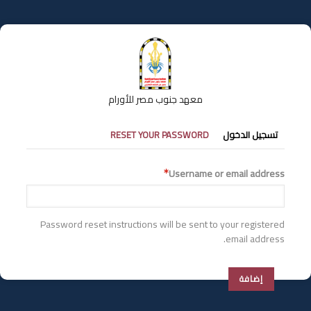
تجاوز
إلى
المحتوى
الرئيسي
معهد جنوب مصر للأورام
التبويبات
تسجيل الدخول
RESET YOUR PASSWORD
الأساسية
Username or email address
Password reset instructions will be sent to your registered
email address.