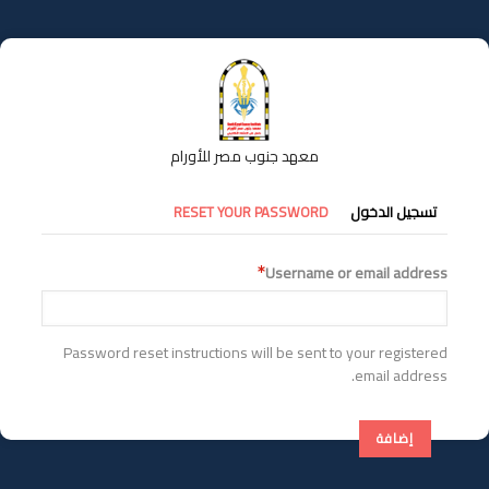
تجاوز
إلى
المحتوى
الرئيسي
معهد جنوب مصر للأورام
التبويبات
تسجيل الدخول
RESET YOUR PASSWORD
الأساسية
Username or email address
Password reset instructions will be sent to your registered
email address.