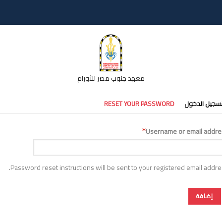
معهد جنوب مصر للأورام
تبويبات
سجيل الدخول
RESET YOUR PASSWORD
أساسية
Username or email addre
Password reset instructions will be sent to your registered email addre