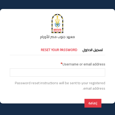
تجاوز
إلى
المحتوى
الرئيسي
معهد جنوب مصر للأورام
التبويبات
تسجيل الدخول
RESET YOUR PASSWORD
الأساسية
Username or email address
Password reset instructions will be sent to your registered
email address.