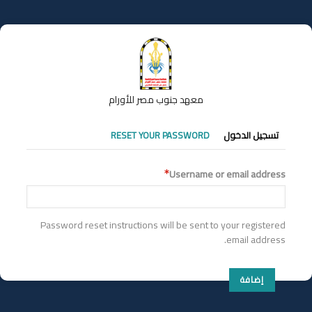
تجاوز
إلى
المحتوى
الرئيسي
معهد جنوب مصر للأورام
التبويبات
تسجيل الدخول
RESET YOUR PASSWORD
الأساسية
Username or email address
Password reset instructions will be sent to your registered
email address.