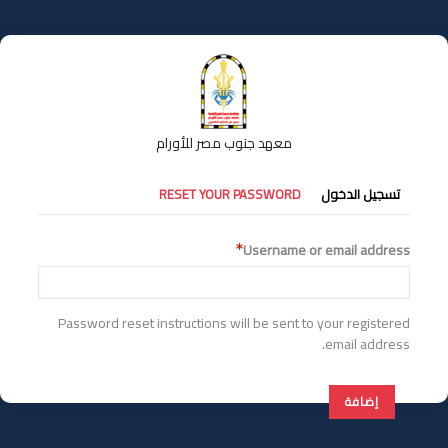
تجاوز
إلى
المحتوى
الرئيسي
معهد جنوب مصر للأورام
التبويبات
تسجيل الدخول
RESET YOUR PASSWORD
الأساسية
Username or email address
Password reset instructions will be sent to your registered
email address.