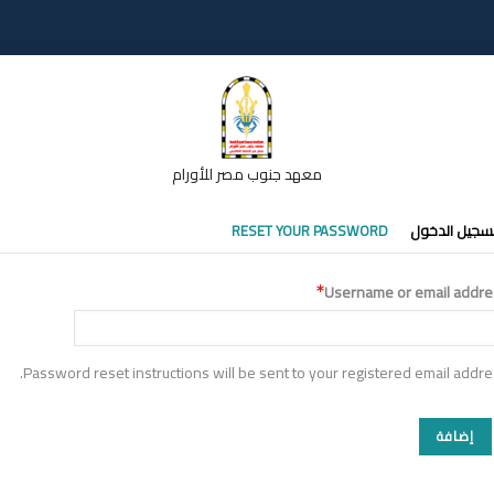
معهد جنوب مصر للأورام
تبويبات
سجيل الدخول
RESET YOUR PASSWORD
أساسية
Username or email addre
Password reset instructions will be sent to your registered email addre