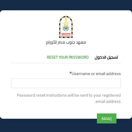
تجاوز
إلى
المحتوى
الرئيسي
معهد جنوب مصر للأورام
التبويبات
تسجيل الدخول
RESET YOUR PASSWORD
الأساسية
Username or email address
Password reset instructions will be sent to your registered
email address.