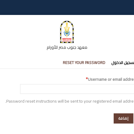
معهد جنوب مصر للأورام
تبويبات
سجيل الدخول
RESET YOUR PASSWORD
أساسية
Username or email addre
Password reset instructions will be sent to your registered email addre